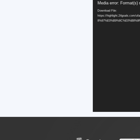
Video
Media error: Format(s) 
Player
Download File:
https://highlight.24goals.c
8%97%E0%B9%8C%E0%B8%9F