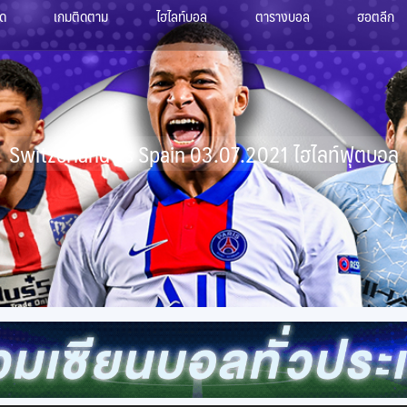
ด
เกมติดตาม
ไฮไลท์บอล
ตารางบอล
ฮอตลีก
Switzerland vs Spain 03.07.2021 ไฮไลท์ฟุตบอล