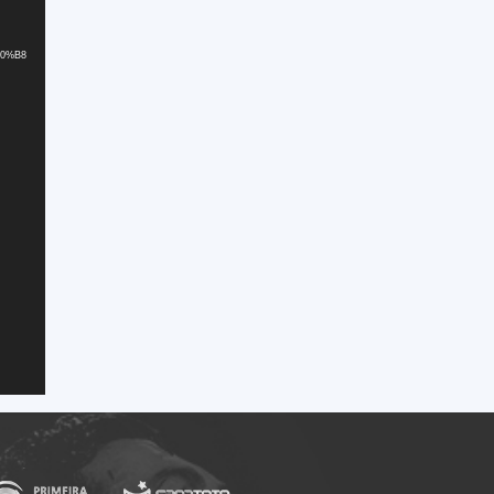
E0%B8