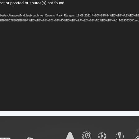
not supported or source(s) not found
om/ufabet/src/images/Middlesbrough_vs_Queens_Park_Rangers_19.08.2021_%E0%B9%84%E0%B8%AE%E0%B
B9%8C%E0%B8%9F%E0%B8%B8%E0%B8%95%E0%B8%9A%E0%B8%AD%E0%B8%A5_1629343005.mp
Search
for: