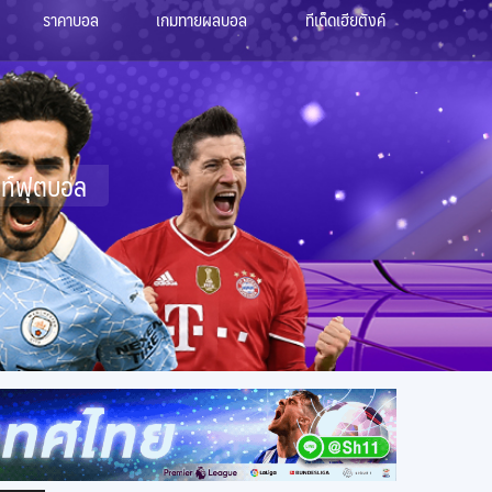
ราคาบอล
เกมทายผลบอล
ทีเด็ดเฮียตังค์
ท์ฟุตบอล