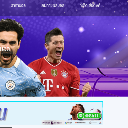
ราคาบอล
เกมทายผลบอล
ทีเด็ดเฮียตังค์
ตบอล