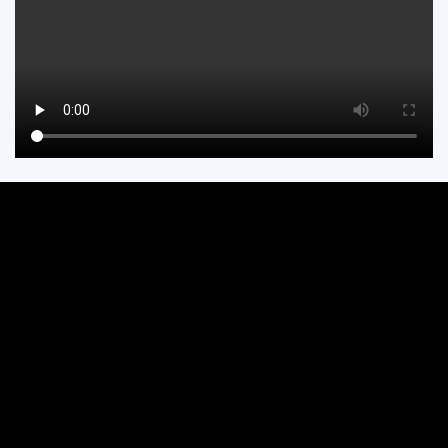
Search
for: