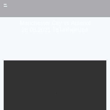
Skip
to
content
Manchester City vs Arsenal
28.08.2021 ไฮไลท์ฟุตบอล