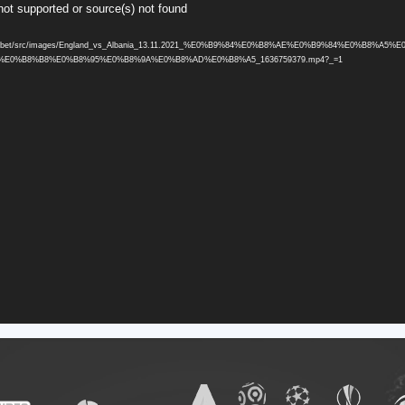
not supported or source(s) not found
om/ufabet/src/images/England_vs_Albania_13.11.2021_%E0%B9%84%E0%B8%AE%E0%B9%84%E0%B8%A5%E
E0%B8%B8%E0%B8%95%E0%B8%9A%E0%B8%AD%E0%B8%A5_1636759379.mp4?_=1
Search
for: