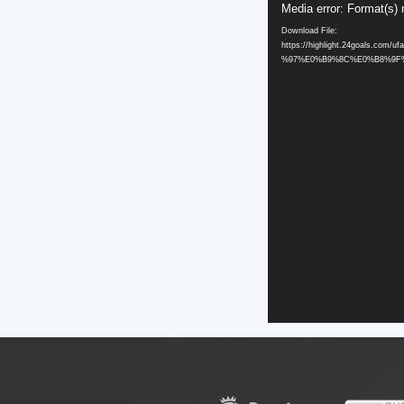
Video
Media error: Format(s) 
Player
Download File:
https://highlight.24goals.c
%97%E0%B9%8C%E0%B8%9F%