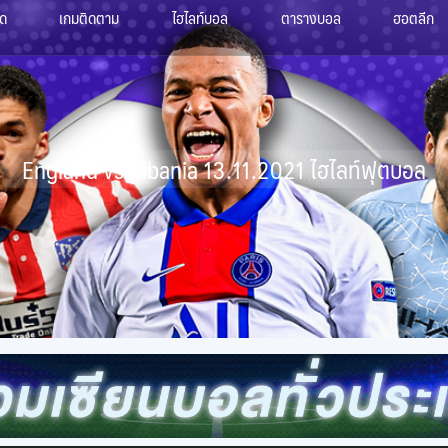
ด
เกมติดตาม
ไฮไลท์บอล
ตารางบอล
ฮอตลีก
England vs Albania 13.11.2021 ไฮไลท์ฟุตบอล