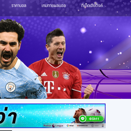
ราคาบอล
เกมทายผลบอล
ทีเด็ดเฮียตังค์