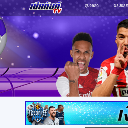
Skip
ดูบอลสด
ผลบอลส
to
content