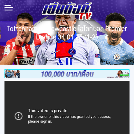
Skip
to
content
Tottenham vs Newcastle ไฮไลท์บอล Premier
League 04.01.25 (1-2)